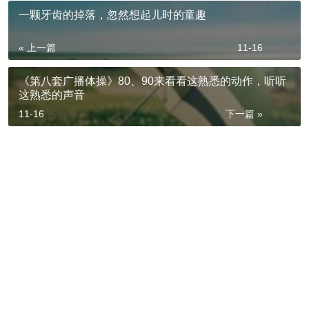
一颗牙齿的掉落，忽然想起儿时的童趣
« 上一篇
11-16
《第八套广播体操》80、90来看看这熟悉的动作，听听
这熟悉的声音
11-16
下一篇 »