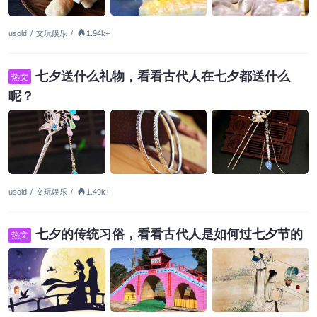
usold
/
文玩娱乐
/
1.94k+
七夕送什么礼物，看看古代人在七夕都送什么
热文
呢？
usold
/
文玩娱乐
/
1.49k+
七夕的传统习俗，看看古代人是如何过七夕节的
热文