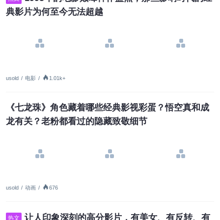
典影片为何至今无法超越
usold
/
电影
/
1.01k+
《七龙珠》角色藏着哪些经典影视彩蛋？悟空真和成
龙有关？老粉都看过的隐藏致敬细节
usold
/
动画
/
676
让人印象深刻的高分影片，有美女、有反转、有
热文