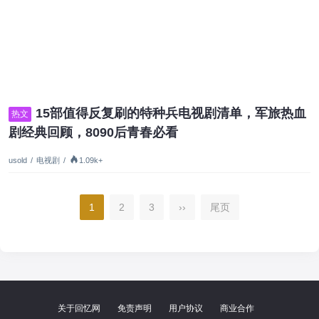
15部值得反复刷的特种兵电视剧清单，军旅热血
热文
剧经典回顾，8090后青春必看
usold
/
电视剧
/
1.09k+
1
2
3
››
尾页
关于回忆网
免责声明
用户协议
商业合作