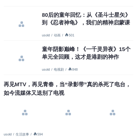
80后的童年回忆：从《圣斗士星矢》
到《忍者神龟》，我们的精神启蒙课
usold
/
动画
/
501
童年阴影巅峰！《一千灵异夜》15个
单元全回顾，这才是港剧的神作
usold
/
电视剧
/
848
再见MTV，再见青春，当“录影带”真的杀死了电台，
如今流媒体又送别了电视
usold
/
生活故事
/
594