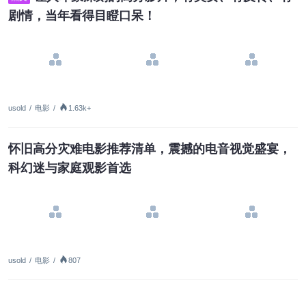
剧情，当年看得目瞪口呆！
usold
/
电影
/
1.63k+
怀旧高分灾难电影推荐清单，震撼的电音视觉盛宴，
科幻迷与家庭观影首选
usold
/
电影
/
807