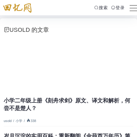
搜索
登录
USOLD 的文章
小学二年级上册《刻舟求剑》原文、译文和解析，何
尝不是楚人？
usold
/
小学
/
338
岁月沉淀的实用百科：重新翻阅《金葫芦万年历》第