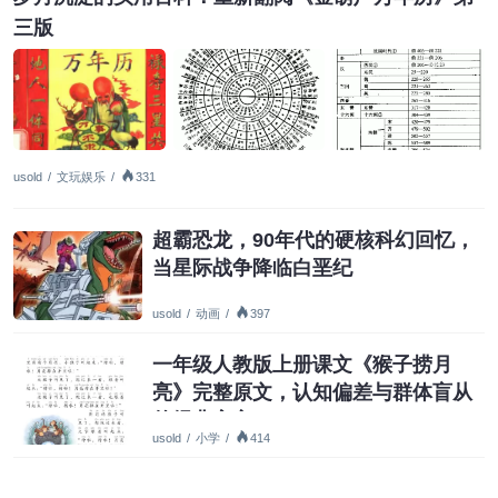
三版
usold
/
文玩娱乐
/
331
超霸恐龙，90年代的硬核科幻回忆，
当星际战争降临白垩纪
usold
/
动画
/
397
一年级人教版上册课文《猴子捞月
亮》完整原文，认知偏差与群体盲从
的经典寓言
usold
/
小学
/
414