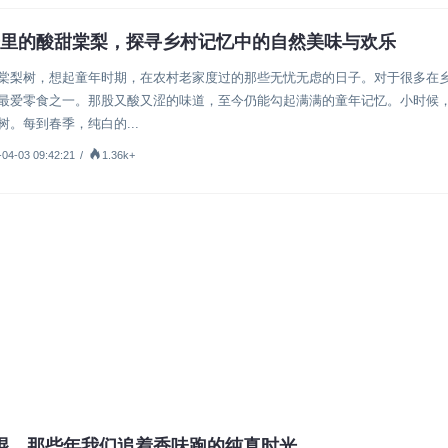
里的酸甜棠梨，探寻乡村记忆中的自然美味与欢乐
美食
棠梨树，想起童年时期，在农村老家度过的那些无忧无虑的日子。对于很多在
最爱零食之一。那股又酸又涩的味道，至今仍能勾起满满的童年记忆。小时候
。每到春季，纯白的...
-04-03 09:42:21
/
1.36k+
棍，那些年我们追着香味跑的纯真时光