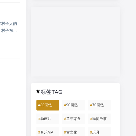
乡村长大的
，村子东边
标签TAG
#
80回忆
#
90回忆
#
70回忆
#
动画片
#
童年零食
#
民间故事
#
音乐MV
#
古文化
#
玩具