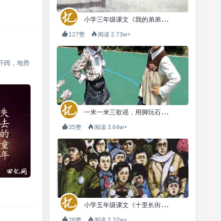
小
学三年级课文《我的弟弟小萝卜头》
127赞
阅读 2.73w+
开阔，地势
一
米一米三歌谣，用脚玩石头剪刀布
35赞
阅读 3.64w+
小
学五年级课文《十里长街送总理》
26赞
阅读 2.32w+