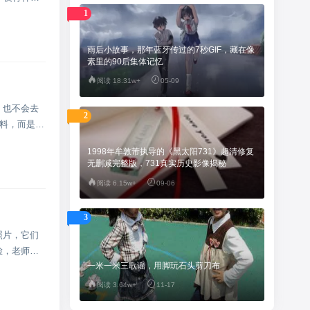
1
雨后小故事，那年蓝牙传过的7秒GIF，藏在像
素里的90后集体记忆
阅读 18.31w+
05-09
。也不会去
2
废料，而是灶
1998年牟敦芾执导的《黑太阳731》超清修复
无删减完整版，731真实历史影像揭秘
阅读 6.15w+
09-06
3
照片，它们
脸，老师们
一米一米三歌谣，用脚玩石头剪刀布
阅读 3.64w+
11-17