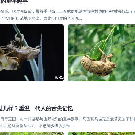
念的童年趣事
丝黏腻。吃过晚饭后，带着手电筒，三五成群地结伴前往村边的小树林寻找知了
猴们纷纷从地下爬出。因此，雨后的当天晚...
吃过几样？重温一代人的舌尖记忆
春日寻宝图，每一口都是与山野较劲的童年勋章。马齿苋马齿苋是最常见的了和
;超级食物&quot;，不然能少挨多少顿...