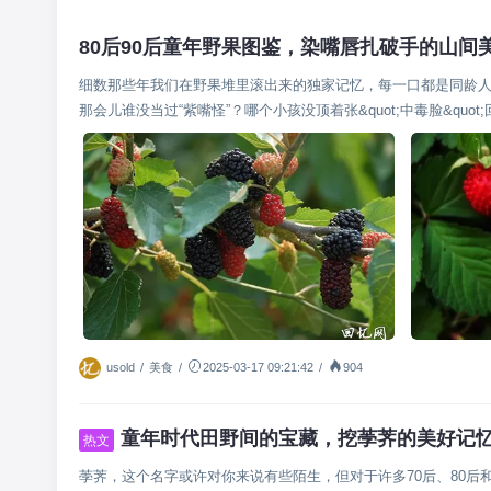
80后90后童年野果图鉴，染嘴唇扎破手的山间
细数那些年我们在野果堆里滚出来的独家记忆，每一口都是同龄人才懂
那会儿谁没当过“紫嘴怪”？哪个小孩没顶着张&quot;中毒脸&q
要命的是校服口袋，...
usold
/
美食
/
2025-03-17 09:21:42
/
904
童年时代田野间的宝藏，挖荸荠的美好记
热文
荸荠，这个名字或许对你来说有些陌生，但对于许多70后、80后