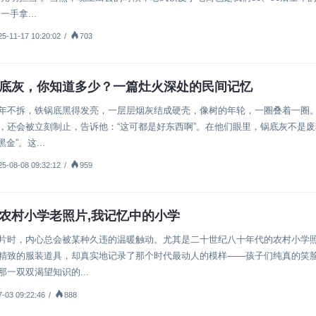
手拿...
25-11-17 10:20:02
/
703
底灰，你知道多少？一篇灶火深处的民间记忆
活故事
年不拆，铁锅底黑得发亮，一层层烟灰结成硬壳，像树的年轮，一圈叠着一圈
，还会被立刻制止，告诉他：“这可都是好东西啊”。在他们眼里，锅底灰不是
金”。这...
25-08-08 09:32:12
/
959
农村小学老照片,我记忆中的小学
小学
片时，内心总会被某种久违的温暖触动。尤其是二十世纪八十年代的农村小学
精致的服装道具，却真实地记录了那个时代最动人的模样——孩子们纯真的笑
一双双渴望知识的...
7-03 09:22:46
/
888