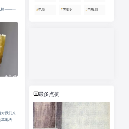
米棒——一
#
电影
#
老照片
#
电视剧
最多点赞
但对我们来
的草地去。