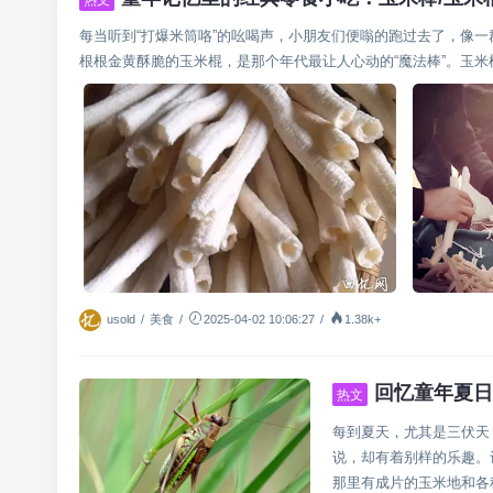
每当听到“打爆米筒咯”的吆喝声，小朋友们便嗡的跑过去了，像
根根金黄酥脆的玉米棍，是那个年代最让人心动的“魔法棒”。玉米棒
usold
/
美食
/
2025-04-02 10:06:27
/
1.38k+
回忆童年夏日
热文
生
每到夏天，尤其是三伏天
说，却有着别样的乐趣。
那里有成片的玉米地和各种