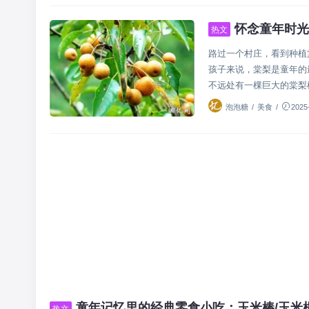
怀念童年时光
热文
路过一个村庄，看到种植
孩子来说，棠梨是童年的
不远处有一棵巨大的棠梨树
泡泡糖
/
美食
/
2025
童年记忆里的经典零食小吃：玉米棒/玉米
热文