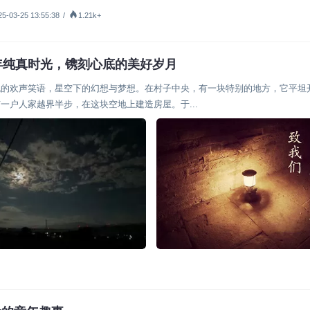
25-03-25 13:55:38
/
1.21k+
年纯真时光，镌刻心底的美好岁月
晚的欢声笑语，星空下的幻想与梦想。在村子中央，有一块特别的地方，它平坦
户人家越界半步，在这块空地上建造房屋。于...