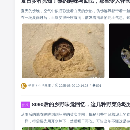
夏日乡村抓知了猴的趣味与回忆，那些令人怀
夏天的傍晚，空气中依旧弥漫着白天的余热，仿佛连风都带着一
在一场夏雨过后，土壤变得松软湿润，散发着清新的泥土气息。知了
子雯
/
生活故事
/
2025-03-20 10:14:28
/
891
8090后的乡野味觉回忆，这几种野菜你
热文
从雨后的地衣陷阱到刺丛里的芡实突围，揭秘那些年沾着泥土的
一样，得需要先用开水焯下，然后晒干再吃。可惜当年不懂这是&quot