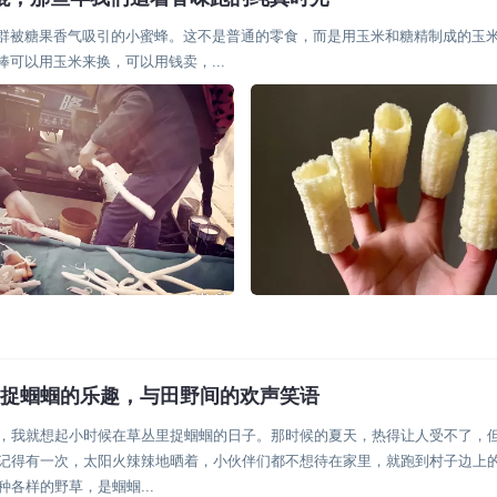
一群被糖果香气吸引的小蜜蜂。这不是普通的零食，而是用玉米和糖精制成的玉
可以用玉米来换，可以用钱卖，...
捉蝈蝈的乐趣，与田野间的欢声笑语
活故事
，我就想起小时候在草丛里捉蝈蝈的日子。那时候的夏天，热得让人受不了，
记得有一次，太阳火辣辣地晒着，小伙伴们都不想待在家里，就跑到村子边上
各样的野草，是蝈蝈...