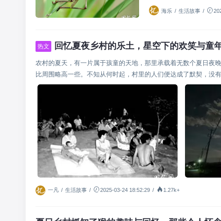
海乐
/
生活故事
/
20
回忆夏夜乡村的乐土，星空下的欢笑与童
热文
农村的夏天，有一片属于孩童的天地，那里承载着无数个夏日夜
比周围略高一些。不知从何时起，村里的人们便达成了默契，没有一
一凡
/
生活故事
/
2025-03-24 18:52:29
/
1.27k+