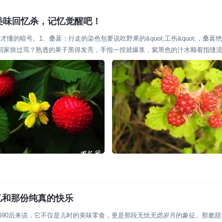
美味回忆杀，记忆觉醒吧！
的暗号。1、桑葚：行走的染色包要说吃野果的&quot;工伤&quot;，桑葚
uot;回家挨过骂？熟透的果子黑得发亮，手指一捏就爆浆，紫黑色的汁水顺着指缝
忆和那份纯真的快乐
和90后来说，它不仅是儿时的美味零食，更是那段无忧无虑岁月的象征。那脆