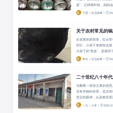
器”。记得那时候，妈妈会一
子雯
/
生活故事
/
20
关于农村常见的锅
生
在老家的厨房里，灶台常
刮它，小孩子拿树枝去抠
火留下的“骨血”，是家的“黑
希尔
/
生活故事
/
20
二十世纪八十年代
当翻看一张张泛黄的老照
没有华丽的布景，也没有
坚定的眼神，以及教室里那
一凡
/
小学
/
2025-0