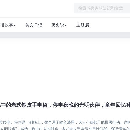
生活故事
美文日记
历史说
主题展
记忆中的老式铁皮手电筒，停电夜晚的光明伙伴，童年回忆
活故事
常停电。特别是一到晚上，整个屋子陷入漆黑，大人小孩都只能摸黑行动。这
光明担当”。当然，晚上出去的时候，老式铁皮手电筒也是我们80、90后童年的