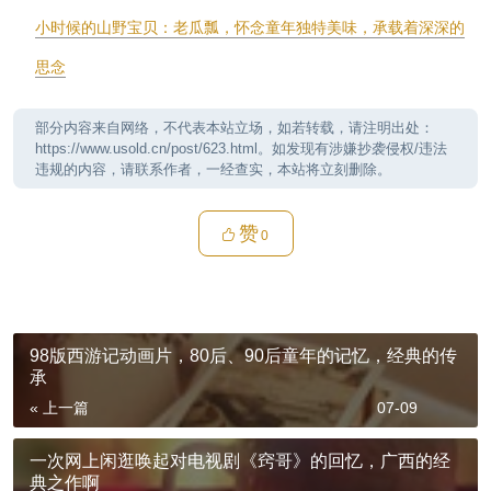
小时候的山野宝贝：老瓜瓢，怀念童年独特美味，承载着深深的
思念
部分内容来自网络，不代表本站立场，如若转载，请注明出处：
https://www.usold.cn/post/623.html。如发现有涉嫌抄袭侵权/违法
违规的内容，请联系作者，一经查实，本站将立刻删除。
赞
0
98版西游记动画片，80后、90后童年的记忆，经典的传
承
« 上一篇
07-09
一次网上闲逛唤起对电视剧《窍哥》的回忆，广西的经
典之作啊