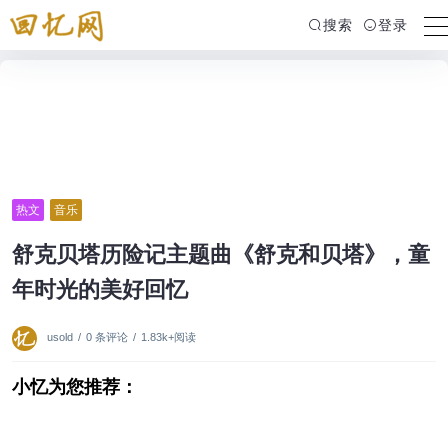
搜索
登录
热文
音乐
舒克贝塔历险记主题曲《舒克和贝塔》，童
年时光的美好回忆
usold
/
0 条评论
/
1.83k+阅读
小忆为您推荐：