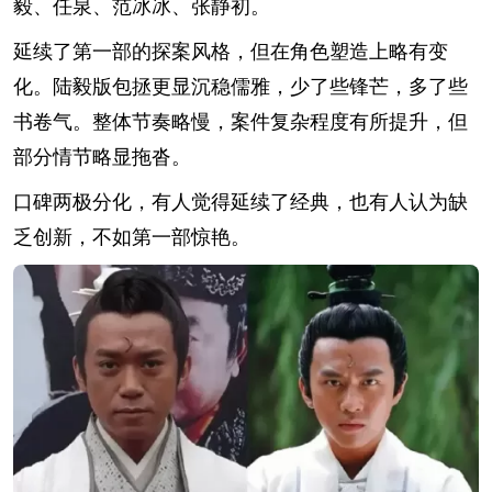
毅、任泉、范冰冰、张静初。
延续了第一部的探案风格，但在角色塑造上略有变
化。陆毅版包拯更显沉稳儒雅，少了些锋芒，多了些
书卷气。整体节奏略慢，案件复杂程度有所提升，但
部分情节略显拖沓。
口碑两极分化，有人觉得延续了经典，也有人认为缺
乏创新，不如第一部惊艳。