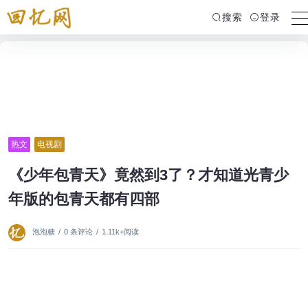
搜索
登录
热文
电视剧
《少年包青天》竟然到3了？才知道光青少
年版的包青天都有四部
泡泡糖
/
0 条评论
/
1.11k+阅读