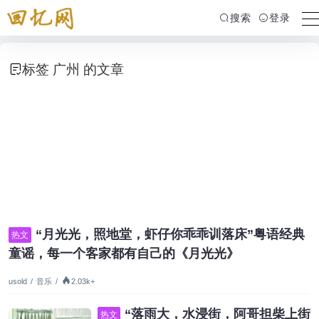
搜索
登录
标签 广州 的文章
“月光光，照地堂，虾仔你乖乖训落床”粤语经典
热文
童谣，每一个客家都有自己的《月光光》
usold
/
音乐
/
2.03k+
“落雨大，水浸街，阿哥担柴上街
热文