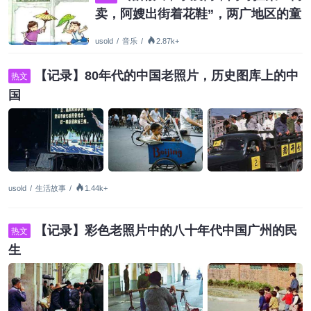
卖，阿嫂出街着花鞋”，两广地区的童
谣，广东人的故乡回忆
usold
/
音乐
/
2.87k+
【记录】80年代的中国老照片，历史图库上的中
热文
国
usold
/
生活故事
/
1.44k+
【记录】彩色老照片中的八十年代中国广州的民
热文
生