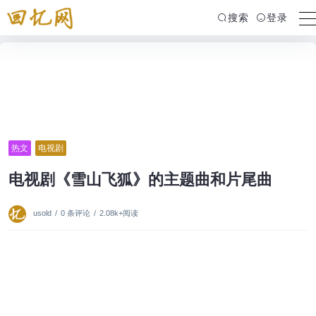
搜索
登录
热文
电视剧
电视剧《雪山飞狐》的主题曲和片尾曲
usold
/
0 条评论
/
2.08k+阅读