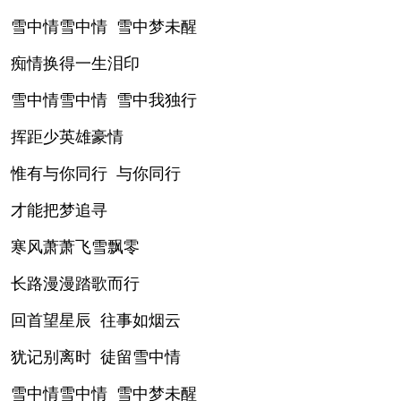
雪中情雪中情 雪中梦未醒
痴情换得一生泪印
雪中情雪中情 雪中我独行
挥距少英雄豪情
惟有与你同行 与你同行
才能把梦追寻
寒风萧萧飞雪飘零
长路漫漫踏歌而行
回首望星辰 往事如烟云
犹记别离时 徒留雪中情
雪中情雪中情 雪中梦未醒