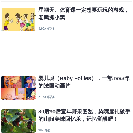
星期天、体育课一定想要玩玩的游戏，
老鹰抓小鸡
3.92k+阅读
婴儿城（Baby Follies），一部1993年
的法国动画片
2.76k+阅读
80后90后童年野果图鉴，染嘴唇扎破手
的山间美味回忆杀，记忆觉醒吧！
907阅读