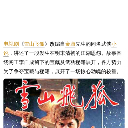
电视剧
《
雪山飞狐
》改编自
金庸
先生的同名武侠
小
说
，讲述了一段发生在明末清初的江湖恩怨。故事围
绕闯王李自成留下的宝藏及武功秘籍展开，各方势力
为了争夺宝藏与秘籍，展开了一场惊心动魄的较量。