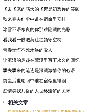
飞去飞来的满天的飞絮是幻想你的笑颜
秋来春去红尘中谁在宿命里安排
冰雪不语寒夜的你那难隐藏的光彩
看我看一眼吧莫让红颜守空枕
青春无悔不死永远的爱人
让流浪的足迹在荒漠里写下永久的回忆
飘去飘来的笔迹是深藏激情你的心语
前尘后世轮回中谁在宿命里徘徊
痴情笑我凡俗的人世终难解的关怀
相关文章
回顾童年经典！79版《哪吒闹海》海量剧照欣赏！