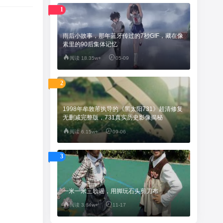
1
雨后小故事，那年蓝牙传过的7秒GIF，藏在像
素里的90后集体记忆
阅读 18.35w+
05-09
2
1998年牟敦芾执导的《黑太阳731》超清修复
无删减完整版，731真实历史影像揭秘
阅读 6.15w+
09-06
3
一米一米三歌谣，用脚玩石头剪刀布
阅读 3.64w+
11-17