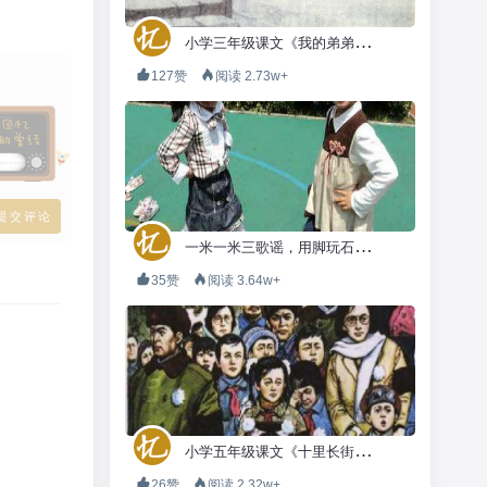
小
学三年级课文《我的弟弟小萝卜头》
127赞
阅读 2.73w+
一
米一米三歌谣，用脚玩石头剪刀布
35赞
阅读 3.64w+
小
学五年级课文《十里长街送总理》
26赞
阅读 2.32w+