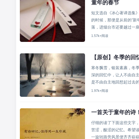
童年的春节
短文选自《冰心著译选集
的时候，那便是从前的“新
落，进烟台市还要越过一座东
1.57k+阅读
【原创】冬季的回
寒冬飘雪，银装素裹，冬
深的回忆中，让人不由自
是不由自主地回想起过去
面般在我...
1.97k+阅读
一首关于童年的诗
仔细的读了下面这些文字，
苦涩，酸涩的记忆。希望读
一旋转路旁风景便齐齐崭