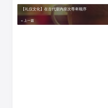
【礼仪文化】在古代室内座次尊卑顺序
« 上一篇