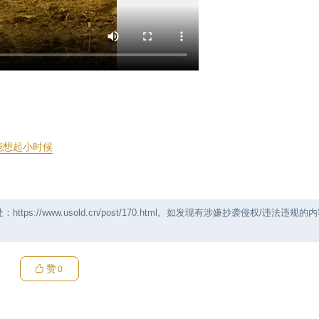
能想起小时候
//www.usold.cn/post/170.html。如发现有涉嫌抄袭侵权/违法违规的
赞
0