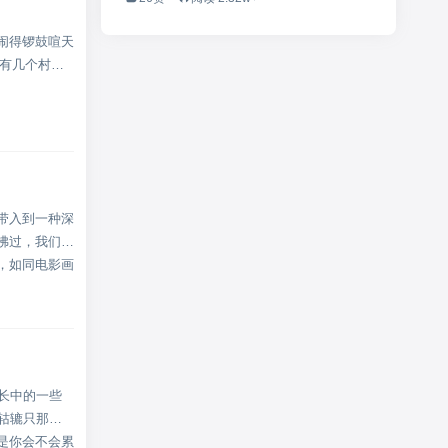
闹得锣鼓喧天
只有几个村
带入到一种深
拂过，我们总
，如同电影画
长中的一些
轱辘只那么
是你会不会累