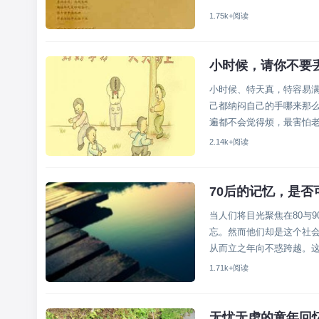
会不会找...
1.75k+阅读
小时候，请你不要
小时候、特天真，特容易
己都纳闷自己的手哪来那
遍都不会觉得烦，最害怕老
倒了，爬在地上不起来，扯
2.14k+阅读
70后的记忆，是否
当人们将目光聚焦在80与
忘。然而他们却是这个社会
从而立之年向不惑跨越。这
展最完整的一代人，因为他们
1.71k+阅读
无忧无虑的童年回