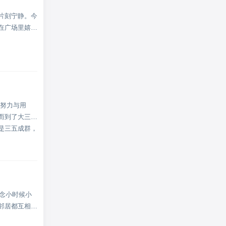
片刻宁静。今
在广场里嬉戏
、努力与用
而到了大三，
是三五成群，
怀念小时候小
邻居都互相帮