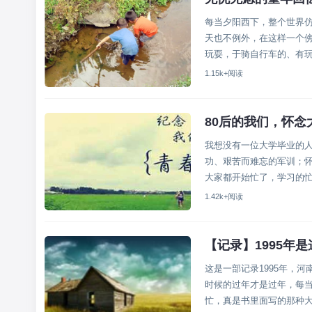
每当夕阳西下，整个世界
天也不例外，在这样一个
玩耍，于骑自行车的、有玩滑
1.15k+阅读
80后的我们，怀念
我想没有一位大学毕业的人
功、艰苦而难忘的军训；
大家都开始忙了，学习的
但多半都...
1.42k+阅读
【记录】1995年
这是一部记录1995年，
时候的过年才是过年，每
忙，真是书里面写的那种大同