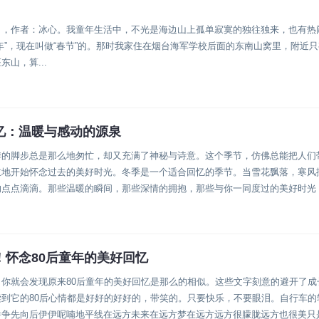
》，作者：冰心。我童年生活中，不光是海边山上孤单寂寞的独往独来，也有热
年”，现在叫做“春节”的。那时我家住在烟台海军学校后面的东南山窝里，附近
山，算...
忆：温暖与感动的源泉
季的脚步总是那么地匆忙，却又充满了神秘与诗意。这个季节，仿佛总能把人们
主地开始怀念过去的美好时光。冬季是一个适合回忆的季节。当雪花飘落，寒风
的点点滴滴。那些温暖的瞬间，那些深情的拥抱，那些与你一同度过的美好时光
！怀念80后童年的美好回忆
你就会发现原来80后童年的美好回忆是那么的相似。这些文字刻意的避开了成
到它的80后心情都是好好的好好的，带笑的。只要快乐，不要眼泪。自行车的
崭争先向后伊伊呢喃地平线在远方未来在远方梦在远方远方很朦胧远方也很美只