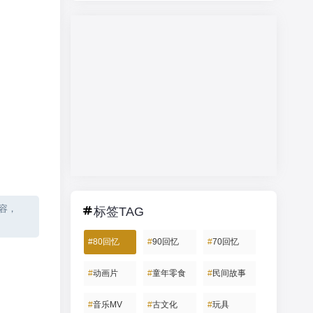
内容，
标签TAG
#
80回忆
#
90回忆
#
70回忆
#
动画片
#
童年零食
#
民间故事
#
音乐MV
#
古文化
#
玩具