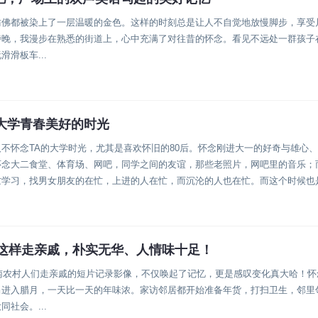
仿佛都被染上了一层温暖的金色。这样的时刻总是让人不自觉地放慢脚步，享受
傍晚，我漫步在熟悉的街道上，心中充满了对往昔的怀念。看见不远处一群孩子
滑板车...
大学青春美好的时光
不怀念TA的大学时光，尤其是喜欢怀旧的80后。怀念刚进大一的好奇与雄心
怀念大二食堂、体育场、网吧，同学之间的友谊，那些老照片，网吧里的音乐；
忙学习，找男女朋友的在忙，上进的人在忙，而沉沦的人也在忙。而这个时候也
是这样走亲戚，朴实无华、人情味十足！
河南农村人们走亲戚的短片记录影像，不仅唤起了记忆，更是感叹变化真大哈！
当进入腊月，一天比一天的年味浓。家访邻居都开始准备年货，打扫卫生，邻里
社会。...