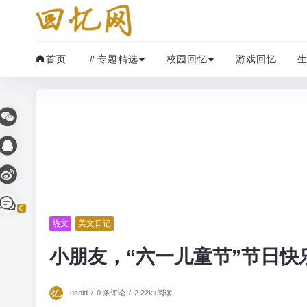
首页
专题精选
校园回忆
游戏回忆
0
热文
美文日记
小朋友，“六一儿童节”节日快
usold
/
0 条评论
/
2.22k+阅读