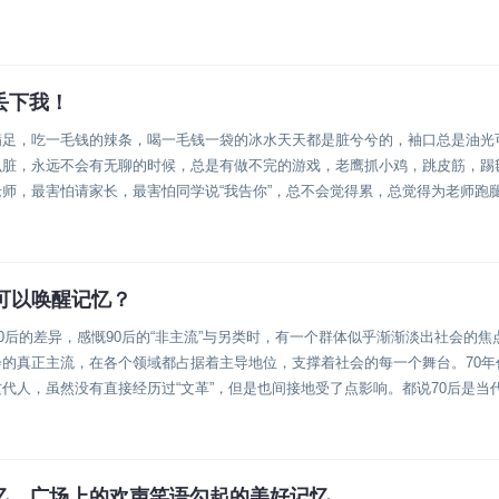
丢下我！
满足，吃一毛钱的辣条，喝一毛钱一袋的冰水天天都是脏兮兮的，袖口总是油光
么脏，永远不会有无聊的时候，总是有做不完的游戏，老鹰抓小鸡，跳皮筋，踢
师，最害怕请家长，最害怕同学说“我告你”，总不会觉得累，总觉得为老师跑
着喉咙大声哭，有时候喊...
可以唤醒记忆？
90后的差异，感慨90后的“非主流”与另类时，有一个群体似乎渐渐淡出社会的焦
的真正主流，在各个领域都占据着主导地位，支撑着社会的每一个舞台。70年
代人，虽然没有直接经历过“文革”，但是也间接地受了点影响。都说70后是当
经历了中国...
忆，广场上的欢声笑语勾起的美好记忆