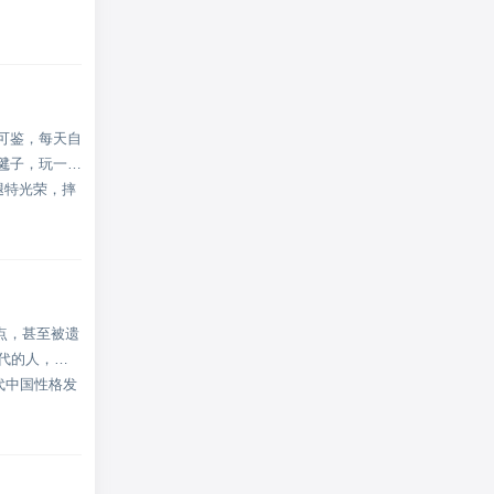
可鉴，每天自
毽子，玩一万
腿特光荣，摔
点，甚至被遗
代的人，已
代中国性格发