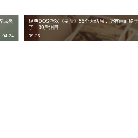
养成类
经典DOS游戏《皇后》55个大结局，所有画面终
了，80后泪目
04-24
09-26