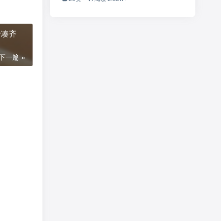
于凑齐
下一篇 »