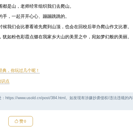
围都是山，老师经常组织我们去爬山。
的手，一起开开心心、蹦蹦跳跳的。
时候我们会比赛看谁先爬到山顶，也会在回校后举办爬山作文比赛。
，犹如粉色彩霞点缀在我家乡大山的美景之中，宛如梦幻般的美丽。
是经典，你玩过几个呢！
知识点
//www.usold.cn/post/384.html。如发现有涉嫌抄袭侵权/违法违规的
赞
0