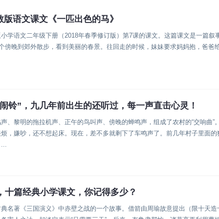
教版语文课文《一匹出色的马》
小学语文二年级下册（2018年春季修订版）第7课的课文。这篇课文是一篇叙
一个傍晚到郊外散步，看到美丽的春景。往回走的时候，妹妹要求妈妈抱，爸爸给
“闹铃”，九几年前出生的还听过，每一声直击心灵！
声、黎明的拖拉机声、正午的鸟叫声、傍晚的蝉鸣声，组成了农村的“交响曲”
很烦，嫌吵，还不想起床。现在，差不多就剩下了车鸣声了。前几年村子里面的
..
忆，十篇经典小学课文，你记得多少？
古典名著《三国演义》中赤壁之战的一个故事。借箭由周瑜故意提出（限十天造