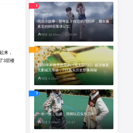
1
雨后小故事，那年蓝牙传过的7秒GIF，藏在像
素里的90后集体记忆
阅读 18.33w+
05-09
2
起来，
了3层楼
1998年牟敦芾执导的《黑太阳731》超清修复
无删减完整版，731真实历史影像揭秘
阅读 6.15w+
09-06
3
一米一米三歌谣，用脚玩石头剪刀布
阅读 3.64w+
11-17