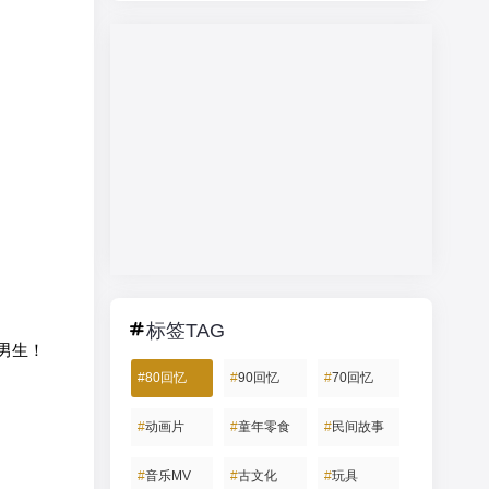
标签TAG
男生！
#
80回忆
#
90回忆
#
70回忆
#
动画片
#
童年零食
#
民间故事
#
音乐MV
#
古文化
#
玩具