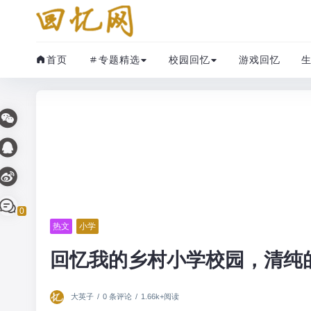
首页
专题精选
校园回忆
游戏回忆
0
热文
小学
回忆我的乡村小学校园，清纯
大英子
/
0 条评论
/
1.66k+阅读