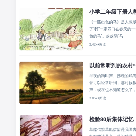
小学二年级下册人
《一匹出色的马》是人教版
了“我”一家四口在春天的
色的马”。妹妹骑“马...
2.42k+阅读
以前常听到的农村
半夜的狗叫声、拂晓的鸡鸣
音可以经常听到，那时候
声，现在也不知道怎么了，.
3.05k+阅读
检验80后集体记
草船借箭草船借箭是我国