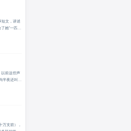
事短文，讲述
了她“一匹出
。以前这些声
狗半夜还叫几
十万支箭），