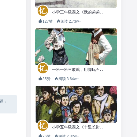
小
学三年级课文《我的弟弟小萝卜头》
127赞
阅读 2.73w+
一
米一米三歌谣，用脚玩石头剪刀布
35赞
阅读 3.64w+
内容，
小
学五年级课文《十里长街送总理》
26赞
阅读 2.32w+