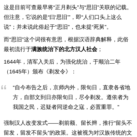
这是目前可查最早将“正月剃头”与“思旧”关联的记载。
但注意，它说的是“曰‘思旧’”，即“人们口头上这么
说”；并未说此俗起于“思旧”，也未提“死舅”。
而“思旧”这个词很有意思，根据汉语辞典解释，此俗
最初流行于
满族统治下的北方汉人社会
；
1644年，清军入关后，为强化统治，于顺治二年
（1645年）颁布《剃发令》：
“自今布告之后，京师内外，限旬日，直隶各省地
方，自部文到日亦限旬日，尽令剃发。遵依者为
我国之民，迟疑者同逆命之寇，必置重罪。”
强制汉人改变发式——剃前额、留长辫，推行“留头不
留发，留发不留头”的政策。这被视为对汉族传统的文