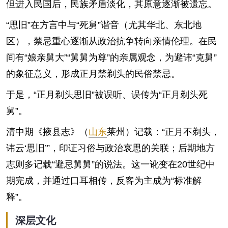
但进入民国后，民族矛盾淡化，其原意逐渐被遗忘。
“思旧”在方言中与“死舅”谐音（尤其华北、东北地
区），禁忌重心逐渐从政治抗争转向亲情伦理。在民
间有“娘亲舅大”“舅舅为尊”的亲属观念，为避讳“克舅”
的象征意义，形成正月禁剃头的民俗禁忌。
于是，“正月剃头思旧”被误听、误传为“正月剃头死
舅”。
清中期《掖县志》（
山东
莱州）记载：“正月不剃头，
讳云‘思旧’”，印证习俗与政治哀思的关联；后期地方
志则多记载“避忌舅舅”的说法。这一讹变在20世纪中
期完成，并通过口耳相传，反客为主成为“标准解
释”。
深层文化