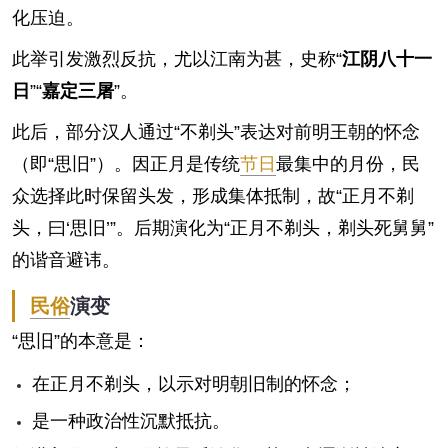
化压迫。
此举引发激烈反抗，尤以江南为甚，史称“
江阴八十一
日
”“
嘉定三屠
”。
此后，部分汉人通过“不剃头”表达对前明王朝的怀念
（即“思旧”）。因正月是传统
节日
最集中的月份，民
众选择此时保留头发，形成集体抵制，故“正月不剃
头，曰‘思旧’”。后期演化为“正月不剃头，剃头死舅舅”
的谐音避讳。
民俗
演变
“思旧”的本意是：
在正月不剃头，以示对明朝旧制的怀念；
是一种政治性沉默抵抗。