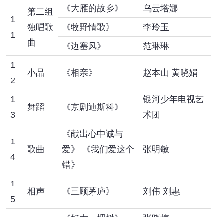
《大雁的故乡》
乌云塔娜
第二组
1
独唱歌
《牧野情歌》
李玲玉
1
曲
《边塞风》
范琳琳
1
小品
《相亲》
赵本山 黄晓娟
2
1
银河少年电视艺
舞蹈
《京剧迪斯科》
3
术团
《献出心中诚与
1
歌曲
爱》 《我们爱这个
张明敏
4
错》
1
相声
《三顾茅庐》
刘伟 刘惠
5