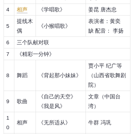
4
相声
《学唱歌》
姜昆 唐杰忠
提线木
表演者：黄奕
5
《小猴唱歌》
偶
缺 配音： 李扬
6
三个队献对联
7
《精彩一分钟》
贾小平 纪广等
8
舞蹈
《背起那小妹妹》
（山西省歌舞剧
院）
《自己的天空》
文章（中国台
9
歌曲
《我是风》
湾）
1
相声
《无所适从》
牛群 冯巩
0