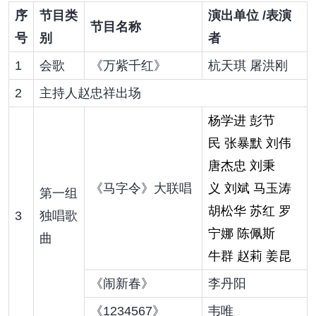
序
节目类
演出单位 /表演
节目名称
号
别
者
1
会歌
《万紫千红》
杭天琪 屠洪刚
2
主持人赵忠祥出场
杨学进 彭节
民 张暴默 刘伟
唐杰忠 刘秉
《马字令》大联唱
义 刘斌 马玉涛
第一组
胡松华 苏红 罗
3
独唱歌
宁娜 陈佩斯
曲
牛群 赵莉 姜昆
《闹新春》
李丹阳
《1234567》
韦唯