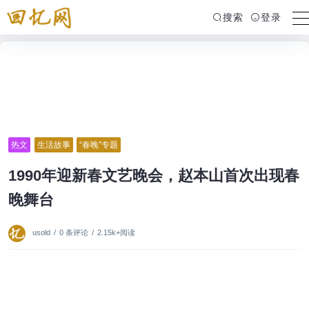
搜索
登录
热文
生活故事
“春晚”专题
1990年迎新春文艺晚会，赵本山首次出现春
晚舞台
usold
/
0 条评论
/
2.15k+阅读