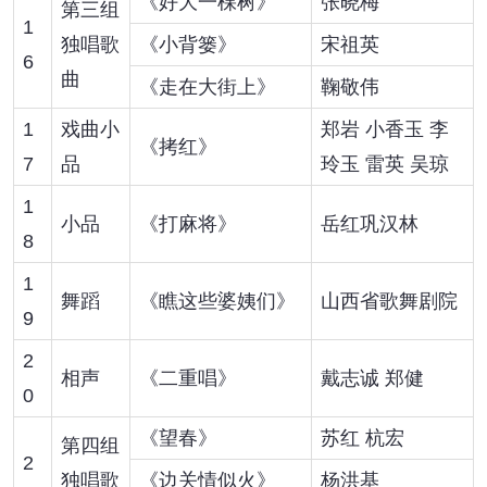
《好大一棵树》
张晓梅
第三组
1
独唱歌
《小背篓》
宋祖英
6
曲
《走在大街上》
鞠敬伟
1
戏曲小
郑岩 小香玉 李
《拷红》
7
品
玲玉 雷英 吴琼
1
小品
《打麻将》
岳红巩汉林
8
1
舞蹈
《瞧这些婆姨们》
山西省歌舞剧院
9
2
相声
《二重唱》
戴志诚 郑健
0
《望春》
苏红 杭宏
第四组
2
独唱歌
《边关情似火》
杨洪基