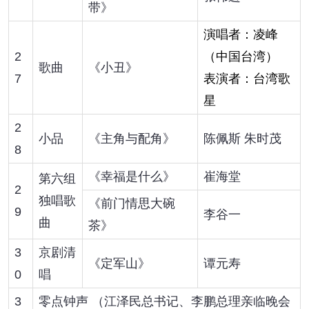
带》
演唱者：凌峰
2
（中国台湾）
歌曲
《小丑》
7
表演者：台湾歌
星
2
小品
《主角与配角》
陈佩斯 朱时茂
8
《幸福是什么》
崔海堂
第六组
2
独唱歌
《前门情思大碗
9
李谷一
曲
茶》
3
京剧清
《定军山》
谭元寿
0
唱
3
零点钟声 （江泽民总书记、李鹏总理亲临晚会