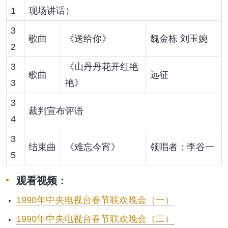
1
现场讲话）
3
歌曲
《送给你》
魏金栋 刘玉婉
2
3
《山丹丹花开红艳
歌曲
远征
3
艳》
3
裁判宣布评语
4
3
结束曲
《难忘今宵》
领唱者：李谷一
5
观看视频：
1990年中央电视台春节联欢晚会（一）
1990年中央电视台春节联欢晚会（二）