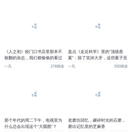
《人之初》校门口书店里那本不
盘点《走近科学》里的“顶级悬
敢翻的杂志，我们都偷偷的看过
案”：除了笑掉大牙，这些案子至
今让人细思极恐
一凡
278阅读
一凡
550阅读
那个年代的周二下午，电视里为
老磨坊回忆，碾碎时光的石磨，
什么总会出现这个“大圆图”？
磨出记忆里的芝麻香