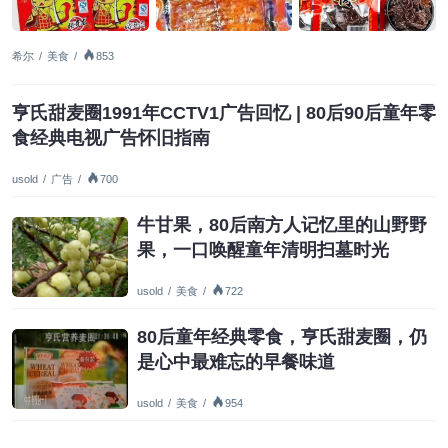
希尔
/
美食
/
853
亨氏甜麦圈1991年CCTV1广告回忆 | 80后90后童年零
食经典电视广告怀旧指南
usold
/
广告
/
700
牛甘果，80后南方人记忆里的山野野
果，一口唤醒童年清明扫墓时光
usold
/
美食
/
722
80后童年经典零食，亨氏甜麦圈，仍
是心中最难忘的早餐味道
usold
/
美食
/
954