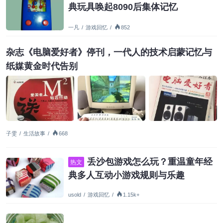
典玩具唤起8090后集体记忆
一凡
/
游戏回忆
/
852
杂志《电脑爱好者》停刊，一代人的技术启蒙记忆与
纸媒黄金时代告别
子雯
/
生活故事
/
668
丢沙包游戏怎么玩？重温童年经
热文
典多人互动小游戏规则与乐趣
usold
/
游戏回忆
/
1.15k+