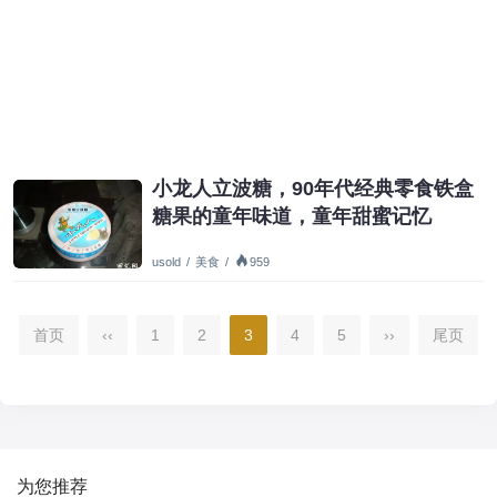
小龙人立波糖，90年代经典零食铁盒
糖果的童年味道，童年甜蜜记忆
usold
/
美食
/
959
首页
‹‹
1
2
3
4
5
››
尾页
为您推荐