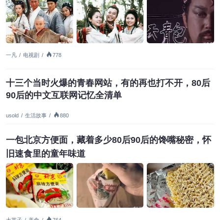
一凡
/
电视剧
/
778
十三个当时火爆的青春网站，有的再也打不开，80后
90后的中文互联网记忆全清单
usold
/
生活故事
/
880
一包北京方便面，藏着多少80后90后的馋嘴秘密，怀
旧速食里的童年味道
大英子
/
美食
/
764