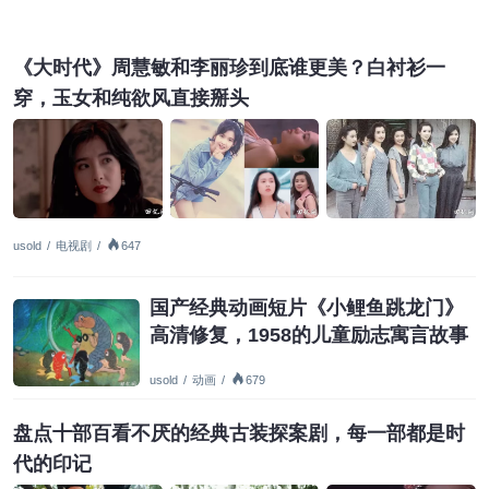
《大时代》周慧敏和李丽珍到底谁更美？白衬衫一
穿，玉女和纯欲风直接掰头
usold
/
电视剧
/
647
国产经典动画短片《小鲤鱼跳龙门》
高清修复，1958的儿童励志寓言故事
usold
/
动画
/
679
盘点十部百看不厌的经典古装探案剧，每一部都是时
代的印记