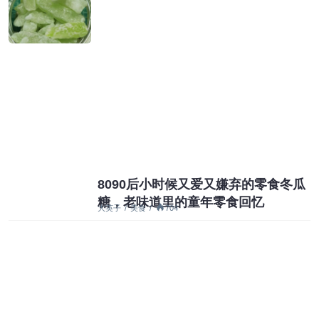
8090后小时候又爱又嫌弃的零食​冬瓜
糖，老味道里的童年零食回忆
大英子
/
美食
/
704