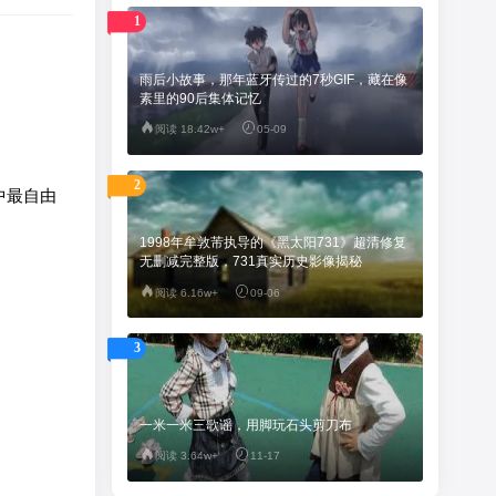
1
雨后小故事，那年蓝牙传过的7秒GIF，藏在像
素里的90后集体记忆
阅读 18.42w+
05-09
2
中最自由
1998年牟敦芾执导的《黑太阳731》超清修复
无删减完整版，731真实历史影像揭秘
阅读 6.16w+
09-06
3
一米一米三歌谣，用脚玩石头剪刀布
阅读 3.64w+
11-17