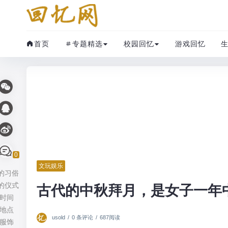
首页
专题精选
校园回忆
游戏回忆
0
文玩娱乐
的习俗
的仪式
古代的中秋拜月，是女子一年
时间
地点
usold
/
0 条评论
/
687阅读
服饰