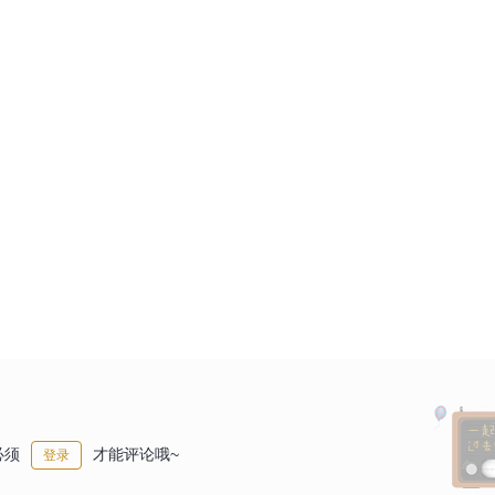
必须
才能评论哦~
登录