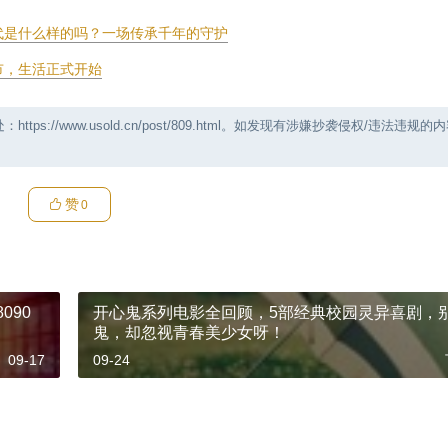
代是什么样的吗？一场传承千年的守护
市，生活正式开始
//www.usold.cn/post/809.html。如发现有涉嫌抄袭侵权/违法违规的
赞
0
090
开心鬼系列电影全回顾，5部经典校园灵异喜剧，
鬼，却忽视青春美少女呀！
09-17
09-24