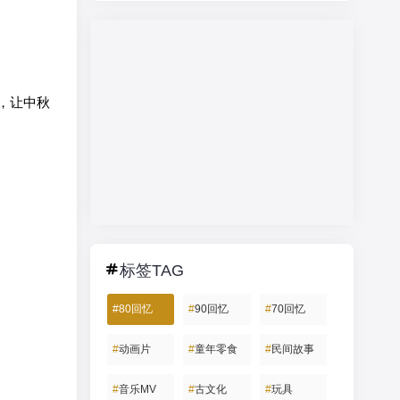
，让中秋
标签TAG
#
80回忆
#
90回忆
#
70回忆
#
动画片
#
童年零食
#
民间故事
#
音乐MV
#
古文化
#
玩具