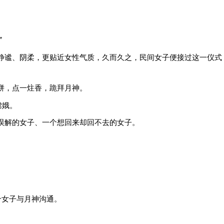
”
静谧、阴柔，更贴近女性气质，久而久之，民间女子便接过这一仪式
饼，点一炷香，跪拜月神。
嫦娥。
误解的女子、一个想回来却回不去的女子。
适合女子与月神沟通。